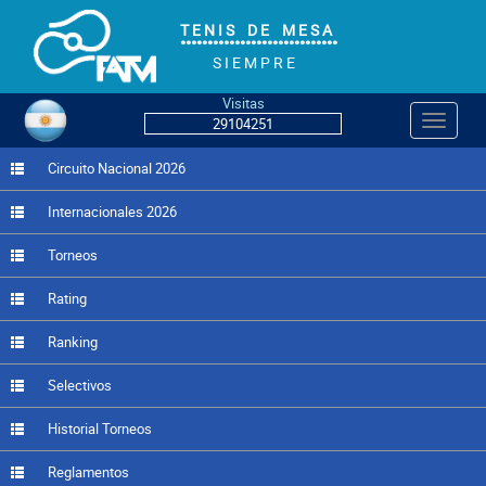
T E N I S D E M E S A
°°°°°°°°°°°°°°°°°°°°°°°°°°°°°
S I E M P R E
Visitas
Navegac
29104251
Circuito Nacional 2026
Internacionales 2026
Torneos
Rating
Ranking
Selectivos
Historial Torneos
Reglamentos