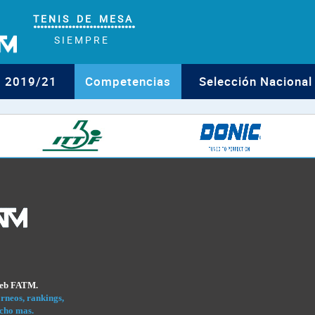
T E N I S D E M E S A
°°°°°°°°°°°°°°°°°°°°°°°°°°°°°
S I E M P R E
o 2019/21
Competencias
Selección Nacional
Web FATM.
rneos, rankings,
cho mas.