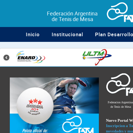
Federación Argentina
de Tenis de Mesa
Inicio
Institucional
Plan Desarroll
¿Listo
para
la
acción?
Entra
a
1win
y
vive
la
Federacion Argentina
mejor
de Tenis de Mesa
experiencia
de
Nuevo Portal 
casino
Inscripcion a To
online
novedades y mu