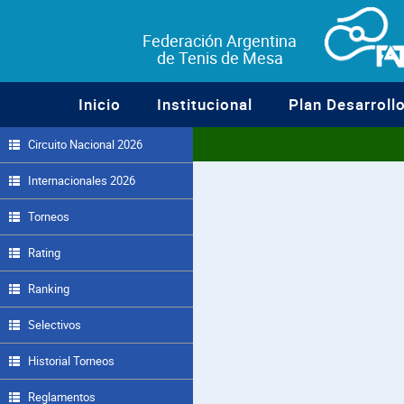
Federación Argentina
de Tenis de Mesa
Inicio
Institucional
Plan Desarroll
Circuito Nacional 2026
Internacionales 2026
Torneos
Rating
Ranking
Selectivos
Historial Torneos
Reglamentos