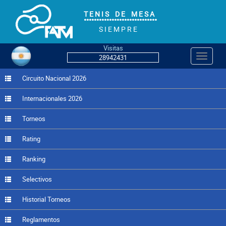
T E N I S D E M E S A
°°°°°°°°°°°°°°°°°°°°°°°°°°°°°
S I E M P R E
Visitas
Navegac
28942431
Circuito Nacional 2026
Internacionales 2026
Torneos
Rating
Ranking
Selectivos
Historial Torneos
Reglamentos