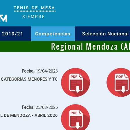
T E N I S D E M E S A
°°°°°°°°°°°°°°°°°°°°°°°°°°°°°
S I E M P R E
o 2019/21
Competencias
Selección Nacional
Regional Mendoza (Ab
Fecha:
19/04/2026
 CATEGORÍAS MENORES Y TC
Fecha:
25/03/2026
L DE MENDOZA - ABRIL 2026