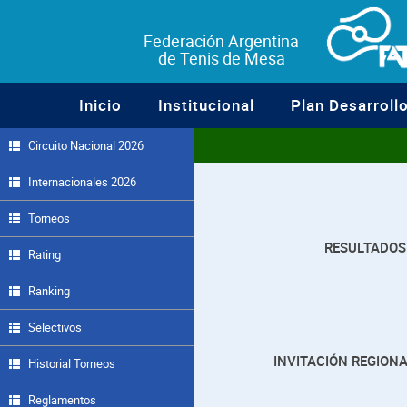
Federación Argentina
de Tenis de Mesa
Inicio
Institucional
Plan Desarroll
Circuito Nacional 2026
Internacionales 2026
Torneos
RESULTADOS
Rating
Ranking
Selectivos
INVITACIÓN REGIONA
Historial Torneos
Reglamentos