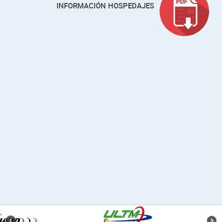
INFORMACIÓN HOSPEDAJES
¿Listo
para
la