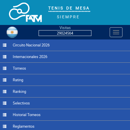
T E N I S D E M E S A
°°°°°°°°°°°°°°°°°°°°°°°°°°°°°
S I E M P R E
Visitas
Navegac
29024564
Circuito Nacional 2026
Internacionales 2026
Torneos
Rating
Ranking
Selectivos
Historial Torneos
Reglamentos