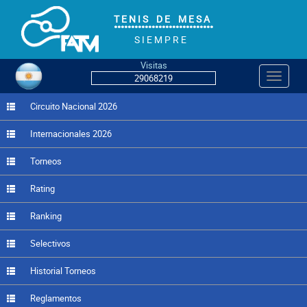
T E N I S D E M E S A
°°°°°°°°°°°°°°°°°°°°°°°°°°°°°
S I E M P R E
Visitas
Navegac
29068219
Circuito Nacional 2026
Internacionales 2026
Torneos
Rating
Ranking
Selectivos
Historial Torneos
Reglamentos