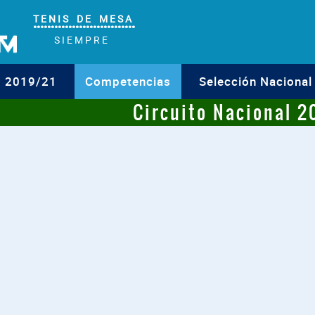
T E N I S D E M E S A
°°°°°°°°°°°°°°°°°°°°°°°°°°°°°
S I E M P R E
o 2019/21
Competencias
Selección Nacional
Circuito Nacional 2