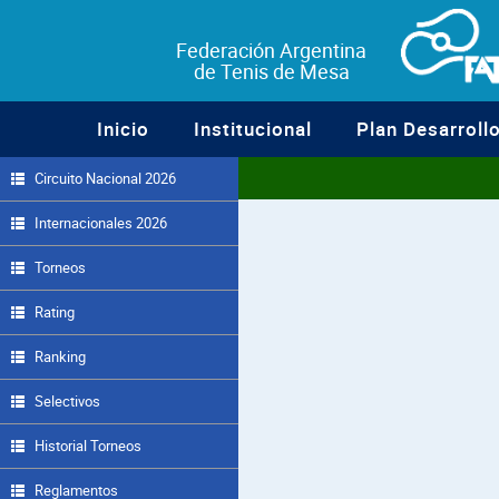
Federación Argentina
de Tenis de Mesa
Inicio
Institucional
Plan Desarroll
Circuito Nacional 2026
Internacionales 2026
Torneos
Rating
Ranking
Selectivos
Historial Torneos
Reglamentos