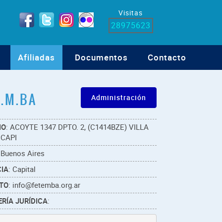
Visitas
28975623
Afiliadas
Documentos
Contacto
E.M.BA
Administración
IO
: ACOYTE 1347 DPTO. 2, (C1414BZE) VILLA
 CAPI
 Buenos Aires
IA
: Capital
TO
: info@fetemba.org.ar
RÍA JURÍDICA
: