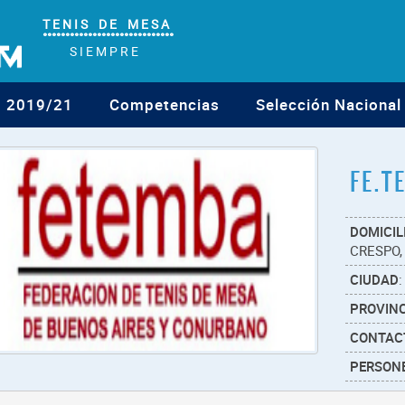
T E N I S D E M E S A
°°°°°°°°°°°°°°°°°°°°°°°°°°°°°
S I E M P R E
o 2019/21
Competencias
Selección Nacional
FE.T
DOMICIL
CRESPO,
CIUDAD
:
PROVINC
CONTAC
PERSONE