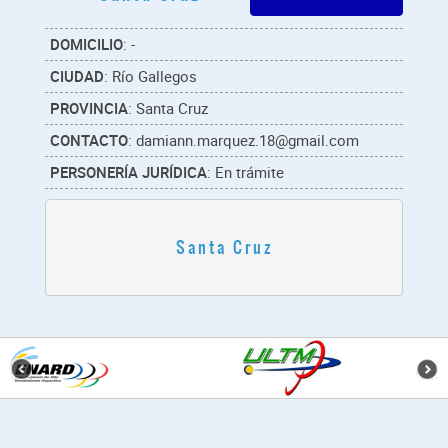
DOMICILIO
: -
CIUDAD
: Río Gallegos
PROVINCIA
: Santa Cruz
CONTACTO
: damiann.marquez.18@gmail.com
PERSONERÍA JURÍDICA
: En trámite
Santa Cruz
¿Listo
para
la
acción?
Entra
a