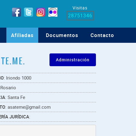
Visitas
28751346
Afiliadas
Documentos
Contacto
.TE.ME.
Administración
IO
: Iriondo 1000
 Rosario
IA
: Santa Fe
TO
: asateme@gmail.com
RÍA JURÍDICA
: