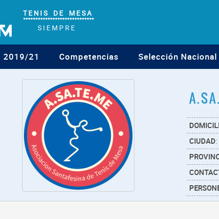
T E N I S D E M E S A
°°°°°°°°°°°°°°°°°°°°°°°°°°°°°
S I E M P R E
o 2019/21
Competencias
Selección Nacional
A.SA
DOMICIL
CIUDAD
:
PROVINC
CONTAC
PERSONE