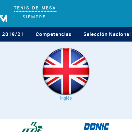
T E N I S D E M E S A
°°°°°°°°°°°°°°°°°°°°°°°°°°°°°
S I E M P R E
o 2019/21
Competencias
Selección Nacional
Inglés