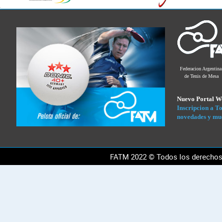
acción?
Entra
a
1win
y
vive
la
Federacion Argentina
mejor
de Tenis de Mesa
experiencia
de
Nuevo Portal 
casino
Inscripcion a To
online
novedades y mu
en
Argentina.
¡Empieza
FATM 2022 © Todos los derechos 
a
ganar
hoy!