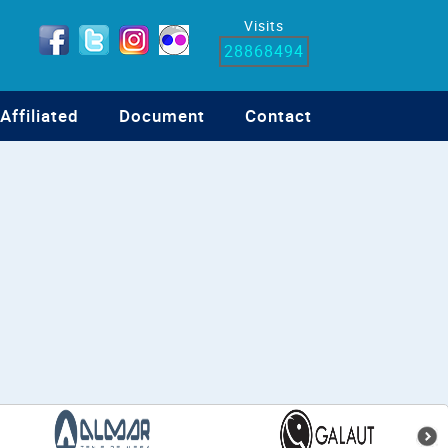
Visits
28868494
Affiliated
Document
Contact