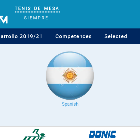
T E N I S D E M E S A
°°°°°°°°°°°°°°°°°°°°°°°°°°°°°
S I E M P R E
sarrollo 2019/21
Competences
Selected
Spanish