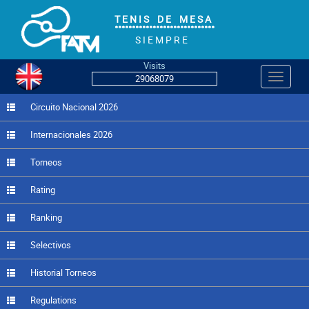
T E N I S D E M E S A
°°°°°°°°°°°°°°°°°°°°°°°°°°°°°
S I E M P R E
Visits
Navegac
29068079
Circuito Nacional 2026
Internacionales 2026
Torneos
Rating
Ranking
Selectivos
Historial Torneos
Regulations