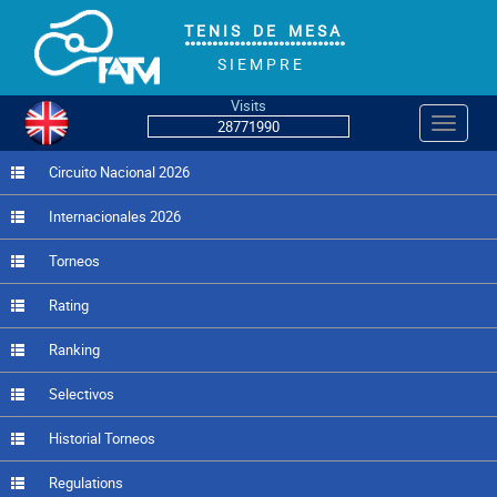
T E N I S D E M E S A
°°°°°°°°°°°°°°°°°°°°°°°°°°°°°
S I E M P R E
Visits
Navegac
28771990
Circuito Nacional 2026
Internacionales 2026
Torneos
Rating
Ranking
Selectivos
Historial Torneos
Regulations