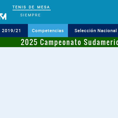
T E N I S D E M E S A
°°°°°°°°°°°°°°°°°°°°°°°°°°°°°
S I E M P R E
o 2019/21
Competencias
Selección Nacional
2025 Campeonato Sudameri