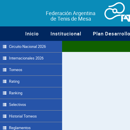
Federación Argentina
de Tenis de Mesa
Inicio
Institucional
Plan Desarroll
Circuito Nacional 2026
Internacionales 2026
Torneos
Rating
Ranking
Selectivos
Historial Torneos
Reglamentos