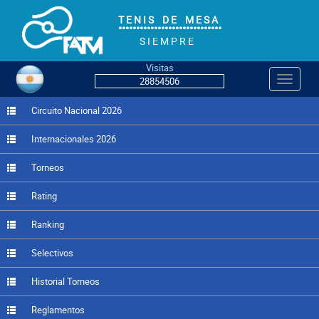
T E N I S D E M E S A
°°°°°°°°°°°°°°°°°°°°°°°°°°°°°
S I E M P R E
Visitas
Navegac
28854506
Circuito Nacional 2026
Internacionales 2026
Torneos
Rating
Ranking
Selectivos
Historial Torneos
Reglamentos