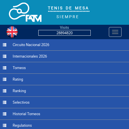
T E N I S D E M E S A
°°°°°°°°°°°°°°°°°°°°°°°°°°°°°
S I E M P R E
Visits
Navegac
28894820
Circuito Nacional 2026
Internacionales 2026
Torneos
Rating
Ranking
Selectivos
Historial Torneos
Regulations