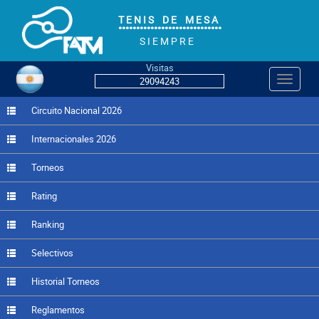
T E N I S D E M E S A
°°°°°°°°°°°°°°°°°°°°°°°°°°°°°
S I E M P R E
Visitas
Navegac
29094243
Circuito Nacional 2026
Internacionales 2026
Torneos
Rating
Ranking
Selectivos
Historial Torneos
Reglamentos