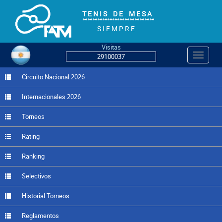
T E N I S D E M E S A
°°°°°°°°°°°°°°°°°°°°°°°°°°°°°
S I E M P R E
Visitas
Navegac
29100037
Circuito Nacional 2026
Internacionales 2026
Torneos
Rating
Ranking
Selectivos
Historial Torneos
Reglamentos