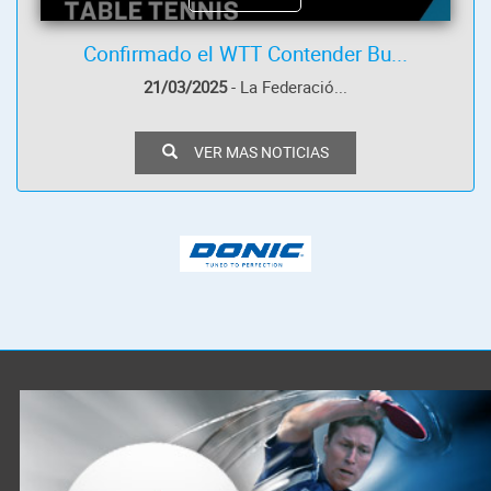
Confirmado el WTT Contender Bu...
21/03/2025
- La Federació...
VER MAS NOTICIAS
¿Listo
para
la
acción?
Entra
a
1win
y
vive